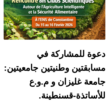
دعوة للمشاركة في
مسابقتين وطنيتين جامعيتين:
جامعة غليزان و م.و.ع
للأساتذة-قسنطينة.