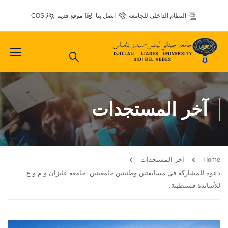
النظام الداخلي للجامعة
اتصل بنا
موقع قديم
COS
آخر المستجدات
Home
آخر المستجدات
دعوة للمشاركة في مسابقتين وطنيتين جامعيتين: جامعة غليزان و م.و.ع
للأساتذة-قسنطينة.