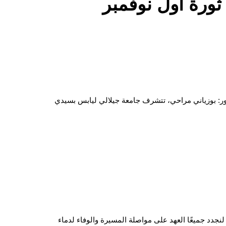
رنامج احتفالية الذكرى 71 لإندلاع ثورة أول نوفمبر
يسور: بوزياني مراحي، تتشرف جامعة جيلالي ليابس بسيدي
نجدد جميعًا العهد على مواصلة المسيرة والوفاء لدماء