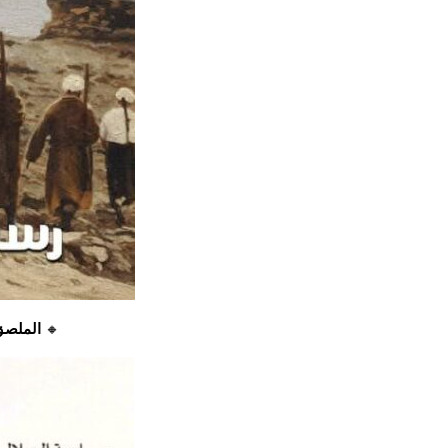
🔸
الملصق الرس