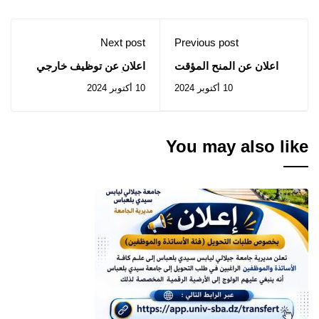
Next post
Previous post
اعلان عن المنح المؤقت
اعلان عن توظيف خارجي
للصفقة المتعلقة
على أساس الإختبارات
10 أكتوبر 2024
10 أكتوبر 2024
بأشغال تهيئة المكتبة
-متصرف
المركزية بجامعة سيدي
بلعباس
You may also like