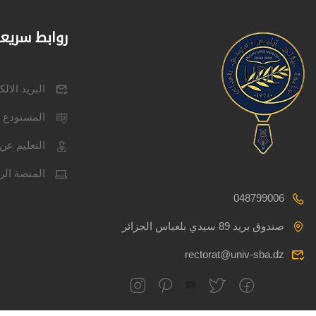
روابط سريع
البريد الال
المستودع 
التعليم عن 
المنصة الر
048799006
صندوق بريد 89 سيدي بلعباس الجزائر
rectorat@univ-sba.dz