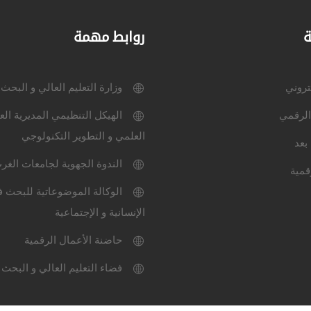
ة
روابط مهمة
كتروني
وزارة التعليم العالي و البحث
الرقمي
الهيكل التنظيمي المديرية الع
العلمي و التطوير التكنولوجي
بعد
الندوة الجهوية لجامعات الغر
قمية
الوكالة الموضوعاتية للبحث ف
الإنسانية و الإجتماعية
حاضنة الأعمال الرقمية
فضاء التعليم العالي و البحث 