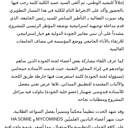
إجلالاً للنشيد الوطني، ثم ألقى السيد عميد الكلية كلمة رحب فيها
بالحضور وأكد على الانخراط التام للكلية في هذا المسار التطويري.
وقد تميزت الفعالية بـ التأطير المباشر للسيد رئيس الجامعة، الذي
قدم مداخلة توجيهية استراتيجية بوصفه المؤطر الرئيسي للمشروع،
مشدداً على أن تبني معايير الجودة الدولية هو خيار إستراتيجي
للارتقاء بالأداء الجامعي ووضع المؤسسة في مصاف الجامعات
العالمية.
كما عرف اللقاء مشاركة بعض أعضاء لجنة الجودة الذين ساهم
تواجدهم في إثراء المحاور التقنية، حيث قدمت الأستاذة حمحامي
(مسؤولة لجنة الجودة) كلمة استعرضت فيها خارطة طريق اللجنة
والآليات المعتمدة للتطبيق الميداني، تلاها عرض تقني مفصل
للأستاذة قندوسي شهيناز (عضو خلية الجودة) تناولت فيه مراحل
المشروع ومتطلبات نجاحه.
وقد شهد الحدث تنظيماً محكماً ومتميزاً بفضل السواعد الطلابية،
حيث سهر أعضاء الناديين العلميّين MYCOMINDS و HA SOMIE
على كافة الجوانب التنظيمية والاستقبال، مما أضفى حيوية واحترافية