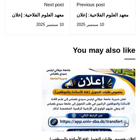
Next post
Previous post
معهد العلوم الفلاحية: إعلان
معهد العلوم الفلاحية: إعلان
عن المنح المؤقت للصفقة
عن استشارة رقم 2025/33
10 سبتمبر 2025
10 سبتمبر 2025
المتعلقة بالإستشارة رقم
2025/32
You may also like
إعلان بخصوص طلبات التحويل (فئة الأساتذة والموظفين)