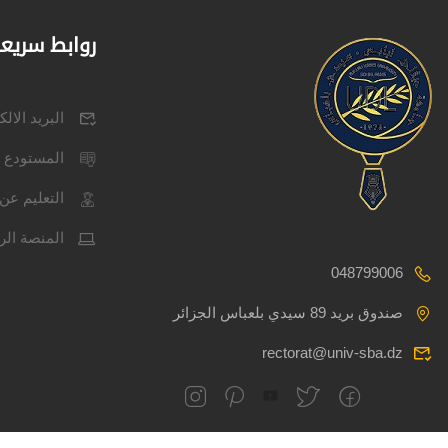
روابط سريع
البريد الال
المستودع 
التعليم عن 
المنصة الر
048799006
صندوق بريد 89 سيدي بلعباس الجزائر
rectorat@univ-sba.dz