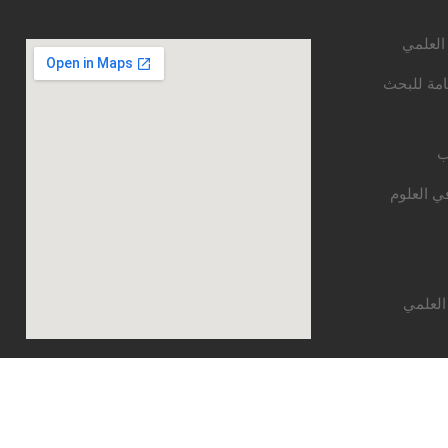
 العلمي
امة للبحث
ب
ي العلوم
العلمي