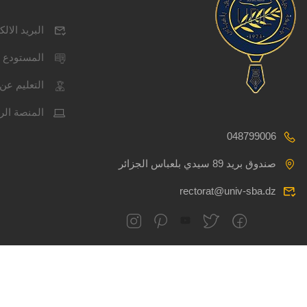
البريد الال
المستودع 
التعليم عن 
المنصة الر
048799006
صندوق بريد 89 سيدي بلعباس الجزائر
rectorat@univ-sba.dz