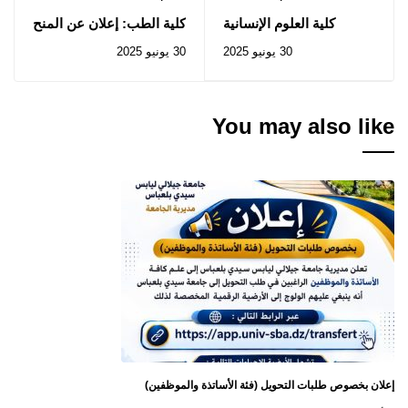
كلية العلوم الإنسانية
كلية الطب: إعلان عن المنح
والإجتماعية: إعلان عن
المؤقت للصفقة المتعلقة
30 يونيو 2025
30 يونيو 2025
استشارات رقم 018-019
بالإستشارة رقم 2025/21
/2025
You may also like
إعلان بخصوص طلبات التحويل (فئة الأساتذة والموظفين)