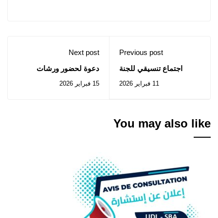
Next post
Previous post
اجتماع تنسيقي للجنة
دعوة لحضور ورشات
المحلية لقيادة مشروع
تكوينية لأعضاء لجنة قيادة
11 فبراير 2026
15 فبراير 2026
الحصول على شهادة ISO
مشروع ISO 9001 : 2015
9001:2015
You may also like