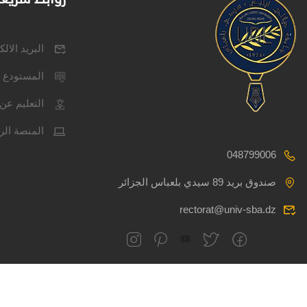
البريد الال
المستودع 
التعليم عن 
المنصة الر
048799006
صندوق بريد 89 سيدي بلعباس الجزائر
rectorat@univ-sba.dz