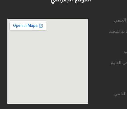
 العلمي
امة للبحث
ب
ي العلوم
العلمي