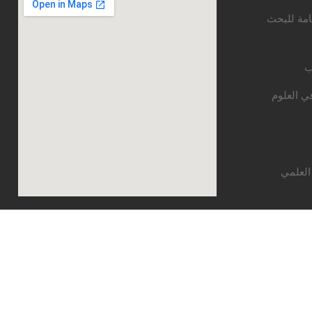
امة للبحث
ب
ي العلوم
العلمي
قع