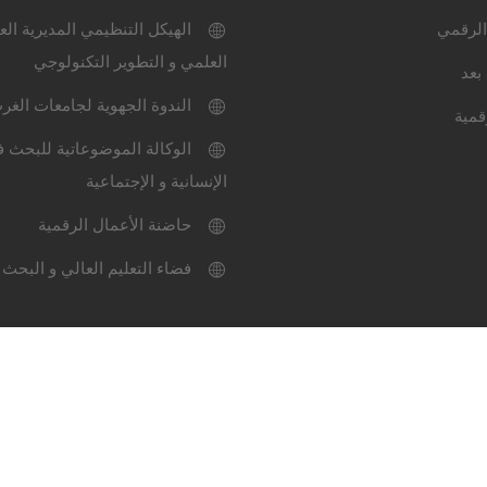
الرقمي
الهيكل التنظيمي المديرية الع
العلمي و التطوير التكنولوجي
بعد
الندوة الجهوية لجامعات الغر
قمية
الوكالة الموضوعاتية للبحث ف
الإنسانية و الإجتماعية
حاضنة الأعمال الرقمية
فضاء التعليم العالي و البحث 
ميثاق الاستعمال
خارطة المو
عة سيدي بلعباس-2024