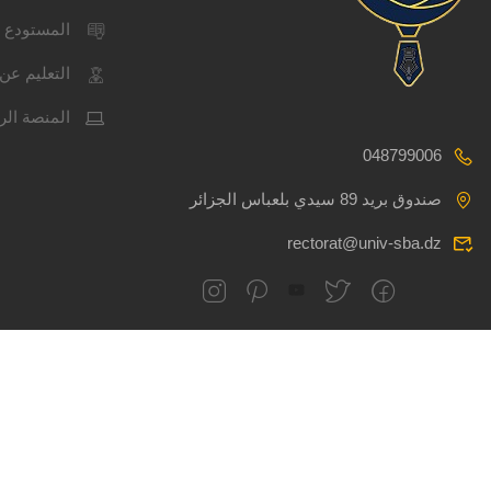
المستودع 
التعليم عن 
المنصة الر
048799006
صندوق بريد 89 سيدي بلعباس الجزائر
rectorat@univ-sba.dz
جميع الحقوق محفوظة
CSRICTEED
جام