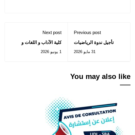
Next post
Previous post
تأجيل ندوة الرياضيات
كلية الآداب و اللغات و
والإعلام الآلي: السبت 30
الفنون : إعلان عن المنح
31 مايو 2026
1 يونيو 2026
ماي 2026
المؤقت للصفقات المتعلقة
بالإستشارات رقم 2026/03
إلى 2026/08
You may also like