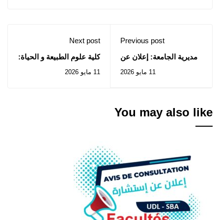
Next post
Previous post
مديرية الجامعة: إعلان عن
كلية علوم الطبيعة و الحياة:
المنح المؤقت للصفقات
إعلان عن استشارة رقم
11 مايو 2026
11 مايو 2026
المتعلقة بالإستشارات رقم
2026/04
2026/24 * 27-28 /2026 و
2026/30
You may also like