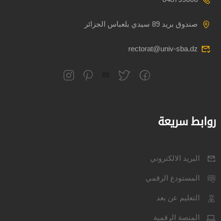
صندوق بريد 89 سيدي بلعباس الجزائر
rectorat@univ-sba.dz
روابط سريعة
البريد الالكتروني
المستودع الرقمي
التعليم عن بعد
المنصة الرقمية