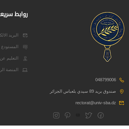
روابط سريع
البريد الال
المستودع 
التعليم عن 
المنصة الر
048799006
صندوق بريد 89 سيدي بلعباس الجزائر
rectorat@univ-sba.dz