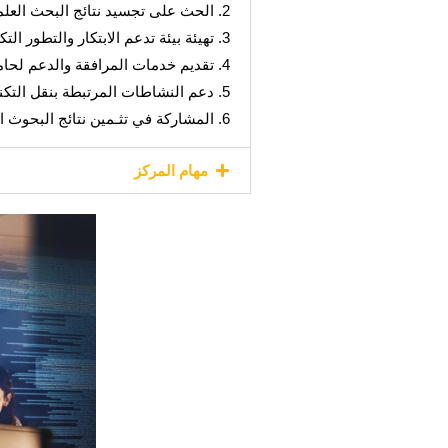
2. الحث على تجسيد نتائج البحث العلمي والعمل الابداعي بالجامعة على أرض الواقع.
3. تهيئة بيئة تدعم الابتكار والتطور التكنولوجي.
4. تقديم خدمات المرافقة والدعم لحاملي المشاريع ونشر ثقافة تسجيل العلامات التجارية وحمايتها بالإضافة إلى الوصول إلى الموارد العلمية والتقنية.
5. دعم النشاطات المرتبطة بنقل التكنولوجيا والتكوين.
6. المشاركة في تثـمين نتائج البحوث العلمية والابتكارات بالتنسيق بين الجامعة ومختلف المؤسسات والهيئات.
مهام المركز