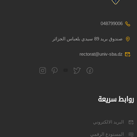
048799006
صندوق بريد 89 سيدي بلعباس الجزائر
rectorat@univ-sba.dz
روابط سريعة
البريد الالكتروني
المستودع الرقمي