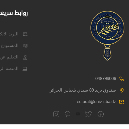
روابط سريع
البريد الال
المستودع 
التعليم عن 
المنصة الر
048799006
صندوق بريد 89 سيدي بلعباس الجزائر
rectorat@univ-sba.dz