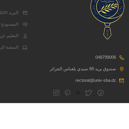
البريد الال
المستودع 
التعليم عن 
المنصة الر
048799006
صندوق بريد 89 سيدي بلعباس الجزائر
rectorat@univ-sba.dz