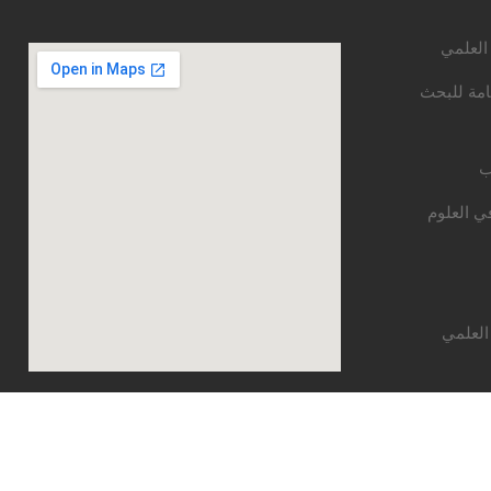
 العلمي
امة للبحث
ب
ي العلوم
العلمي