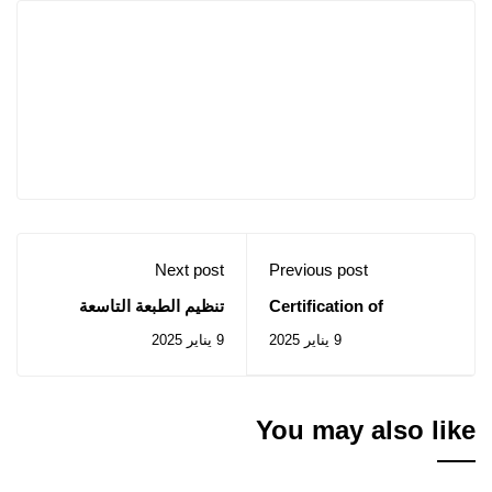
Next post
Previous post
Certification of
تنظيم الطبعة التاسعة
linguistic,
للبطولة الوطنية الجامعية
9 يناير 2025
9 يناير 2025
entrepreneurial and
لرياضة "الشطرنج
digital skillsin the
Algerian higher
education system
You may also like
(LEADS) - NL 2-LEADS-
FR