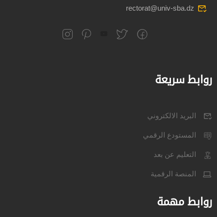
rectorat@univ-sba.dz
روابط سريعة
البريد الالكتروني
المستودع الرقمي
التعليم عن بعد
المنصة الرقمية
روابط مهمة