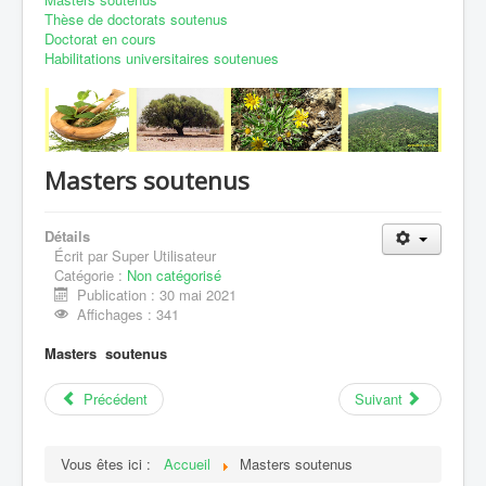
Thèse de doctorats soutenus
Coopérations
Doctorat en cours
Habilitations universitaires soutenues
Contact
Masters soutenus
Détails
Écrit par
Super Utilisateur
Catégorie :
Non catégorisé
Publication : 30 mai 2021
Affichages : 341
Masters soutenus
Précédent
Suivant
Vous êtes ici :
Accueil
Masters soutenus