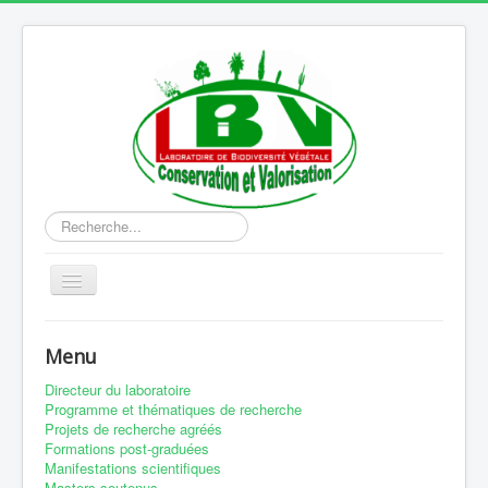
Rechercher
Basculer
la
navigation
Accueil
Menu
Equipes de recherche
Directeur du laboratoire
Equipement
Programme et thématiques de recherche
Projets de recherche agréés
Production scientifique
Formations post-graduées
Manifestations scientifiques
Publication
Masters soutenus