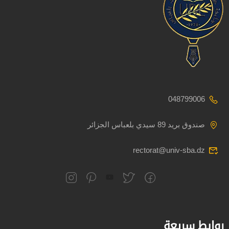
048799006
صندوق بريد 89 سيدي بلعباس الجزائر
rectorat@univ-sba.dz
روابط سريعة