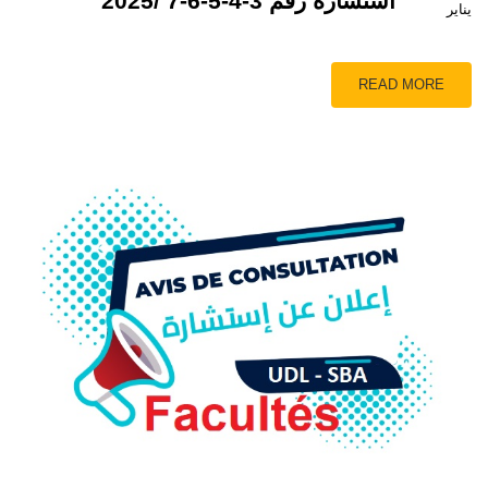
استشارة رقم 3-4-5-6-7 /2025
يناير
READ MORE