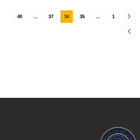
40
…
37
36
35
…
1