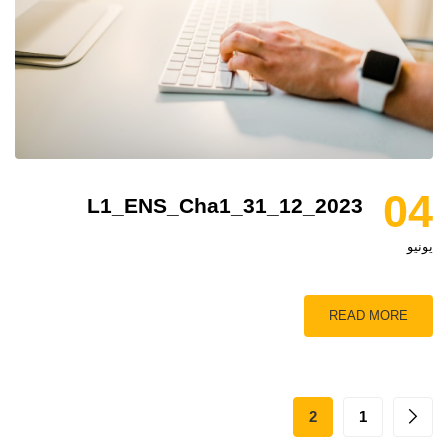
04
L1_ENS_Cha1_31_12_2023
يونيو
READ MORE
2
1