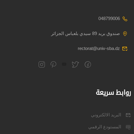
048799006
صندوق بريد 89 سيدي بلعباس الجزائر
rectorat@univ-sba.dz
روابط سريعة
البريد الالكتروني
المستودع الرقمي