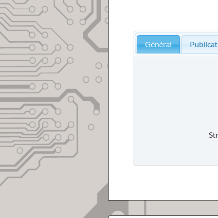
Général
Publicat
St