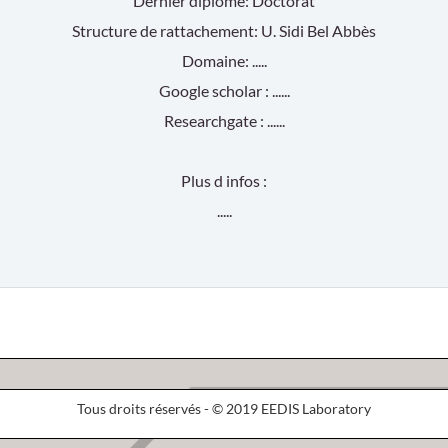
Dernier diplôme: Doctorat
Structure de rattachement: U. Sidi Bel Abbès
Domaine: .....
Google scholar : ......
Researchgate : ......
Plus d infos :
.....
Tous droits réservés - © 2019 EEDIS Laboratory