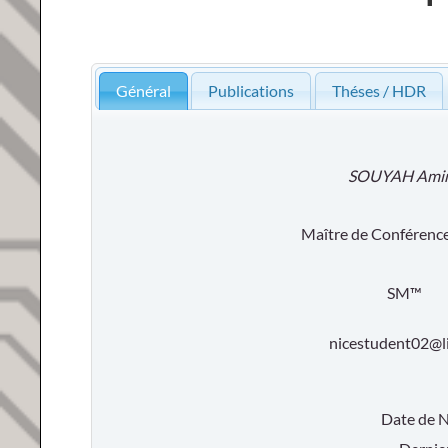
Général
Publications
Théses / HDR
SOUYAH Ami
Maître de Conférence
SM™
nicestudent02@li
Date de 