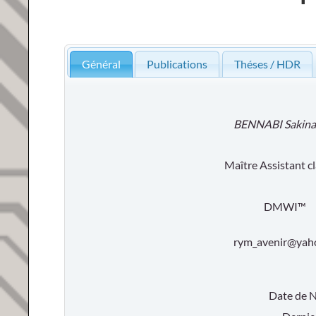
Général
Publications
Théses / HDR
BENNABI Sakina
Maître Assistant c
DMWI™
rym_avenir@yaho
Date de 