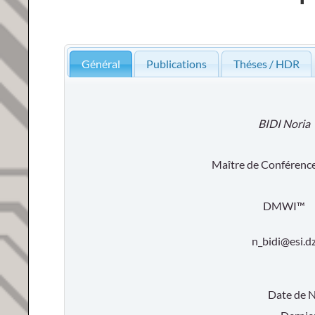
Général
Publications
Théses / HDR
BIDI Noria
Maître de Conférence
DMWI™
n_bidi@esi.d
Date de 