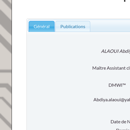
Général
Publications
ALAOUI Abdi
Maître Assistant c
DMWI™
Abdiya.alaoui@ya
Date de 