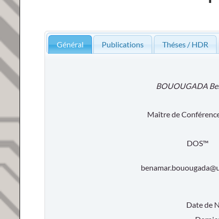
Général
Publications
Théses / HDR
BOUOUGADA Be
Maître de Conférence
DOS™
benamar.bouougada@u
Date de 