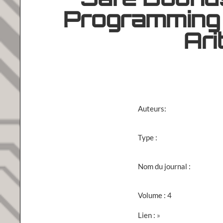
Safe Bounds
Programming 
Ari
Auteurs:
Type :
Nom du journal :
Volume : 4
Lien :
»