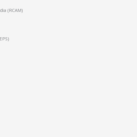
edia (RCAM)
CEPS)