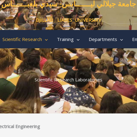
جامعة جيلالي ليـــــــابس- سيدي بلعبـــــــاس
DJILLALI LIABES UNIVERSITY
Scientific Research
Training
Departments
En
Scientific Research Laboratories
ectrical Engineering