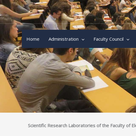
Skip
to
content
Home
Administration
Faculty Council
Scientific Research Laboratories of the Faculty of El