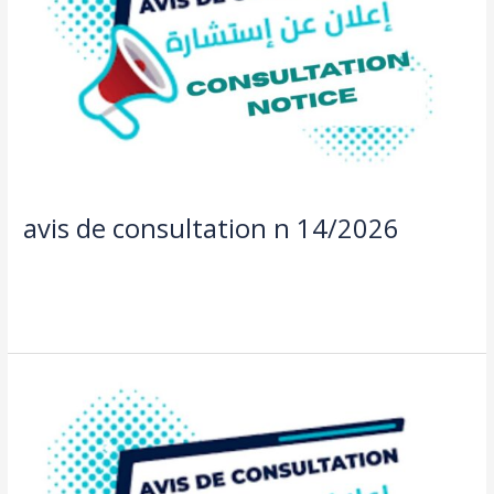
14/2026
avis de consultation n 14/2026
Actualités
,
Offre de bourse et consultation
/
aziza taleb
Lire la suite »
avis
de
consultation
n
13/2026