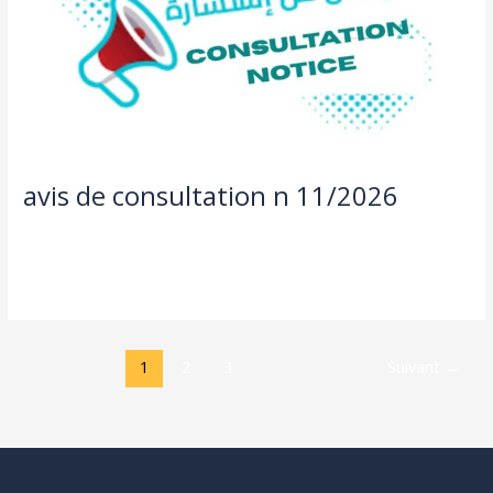
avis de consultation n 11/2026
Actualités
,
Offre de bourse et consultation
/
aziza taleb
Lire la suite »
1
2
3
Suivant
→