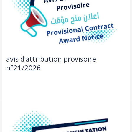
avis d’attribution provisoire
n°21/2026
Actualités
,
Offre de bourse et consultation
/
aziza taleb
Lire la suite »
avis
de
consultation
n