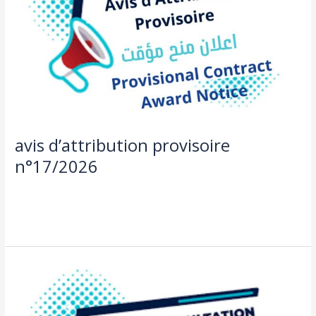
avis d’attribution provisoire
n°17/2026
Actualités
,
Offre de bourse et consultation
/
aziza taleb
Lire la suite »
avis
de
consultation
n