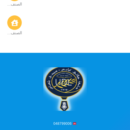
الصنف...
الصنف...
048799006