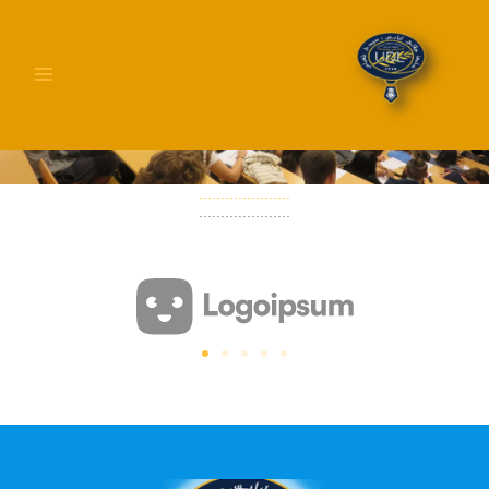
خطي
لى
لمحتوى
محاضر المداولات
.....................
.....................