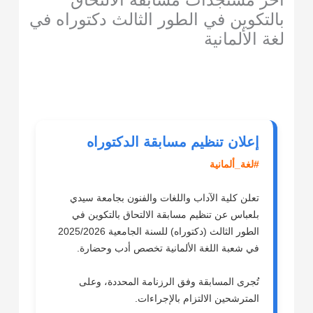
بالتكوين في الطور الثالث دكتوراه في
لغة الألمانية
/
student
,
آخـــــر المستجدات
,
أساتذة
,
أنشطة علمية و ثقافية
,
المقالات الأخيرة
,
طلبة
,
مجلد الأخبار
/ بواسطة
admflla
إعلان تنظيم مسابقة الدكتوراه
#لغة_ألمانية
تعلن كلية الآداب واللغات والفنون بجامعة سيدي
بلعباس عن تنظيم مسابقة الالتحاق بالتكوين في
الطور الثالث (دكتوراه) للسنة الجامعية 2025/2026
في شعبة اللغة الألمانية تخصص أدب وحضارة.
تُجرى المسابقة وفق الرزنامة المحددة، وعلى
المترشحين الالتزام بالإجراءات.