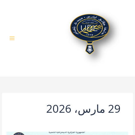
خطي
لى
لمحتوى
29 مارس، 2026
ملتقى