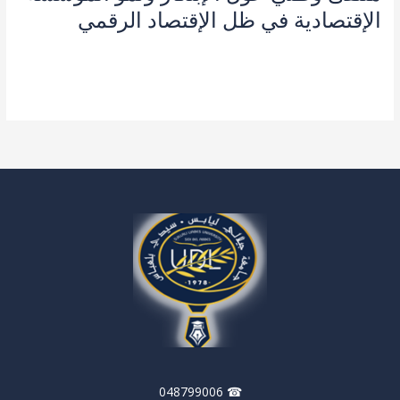
الإقتصادية في ظل الإقتصاد الرقمي
آخر المستجدات
,
دكتوراليا
,
طلبة و اساتذة
/
admin seco
قراءة المزيد »
☎ 048799006