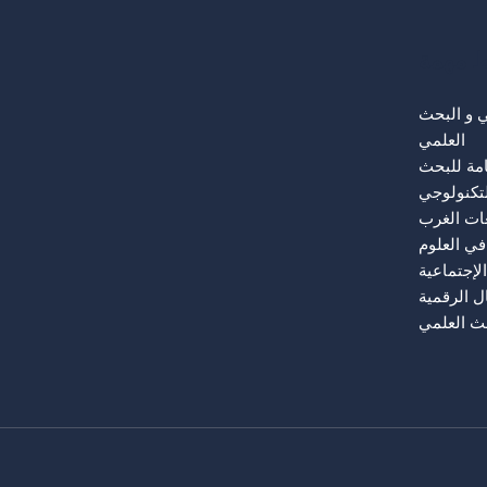
ط مهمة
لي و البحث
العلمي
امة للبحث
لتكنولوجي
عات الغرب
في العلوم
الإجتماعية
ل الرقمية
حث العلمي