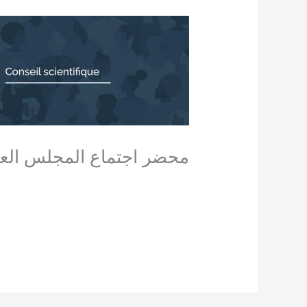
محضر اجتماع المجلس الع
اترك تعليقاً
/
Non classé
,
آخر المستجدات
,
دك
محضر المجلس العلمي 21 افريل 2025