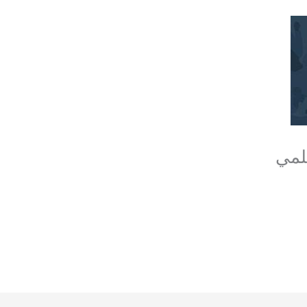
لمي
توراليا
,
طلبة و اساتذة
/ بواسطة
admin seco