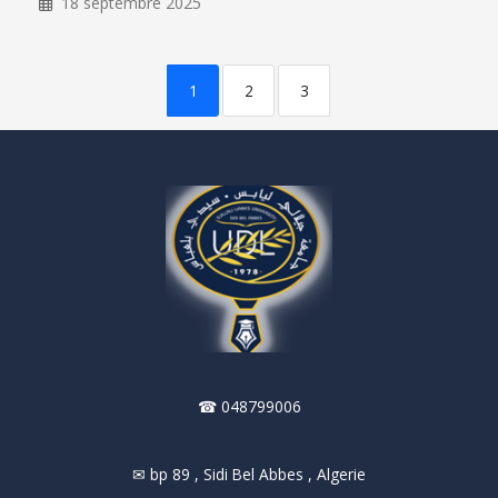
18 septembre 2025
1
2
3
☎ 048799006
✉ bp 89 , Sidi Bel Abbes , Algerie