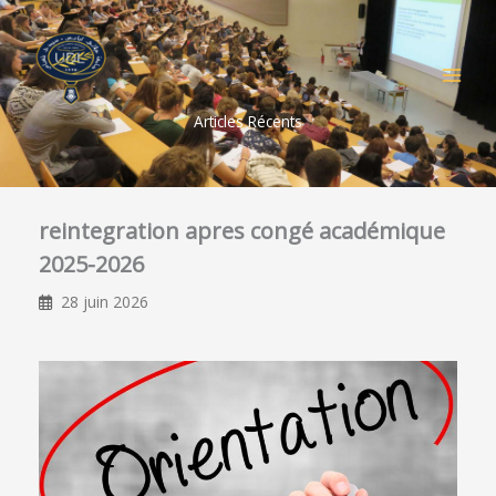
Aller
au
contenu
Articles Récents
reintegration apres congé académique
2025-2026
28 juin 2026