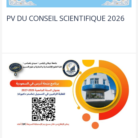
PV DU CONSEIL SCIENTIFIQUE 2026
doctorat
,
طلبة و اساتذة
/
admin seco
Lire la suite »
Bourse
d’etude
en
arabie
saoudite
2026-
2027