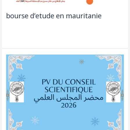
bourse d’etude en mauritanie
doctorat
,
طلبة و اساتذة
/
admin seco
Lire la suite »
PV
DU
CONSEIL
SCIENTIFIQUE
2026