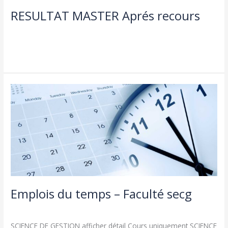
RESULTAT MASTER Aprés recours
Laisser un commentaire
/
Actualités
,
طلبة و اساتذة
/
admin seco
Lire la suite »
Emplois
du
temps
–
Faculté
secg
Emplois du temps – Faculté secg
Actualités
,
طلبة و اساتذة
/
admin seco
SCIENCE DE GESTION afficher détail Cours uniquement SCIENCE