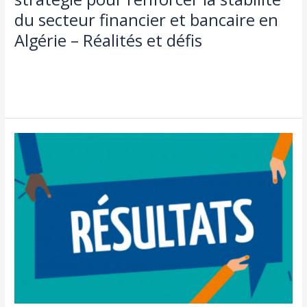
financier
du secteur financier et bancaire en
et
Algérie – Réalités et défis
bancaire
en
Actualités
,
doctorat
,
طلبة و اساتذة
/
admin seco
Algérie
–
Lire la suite »
Réalités
et
défis
RESULTAT
MASTER
Aprés
recours