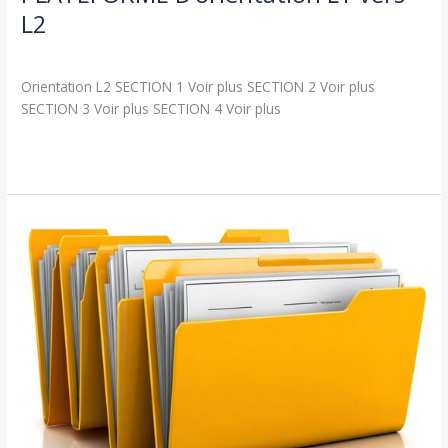
L2
Actualités
,
طلبة و اساتذة
/
admin seco
Orientation L2 SECTION 1 Voir plus SECTION 2 Voir plus
SECTION 3 Voir plus SECTION 4 Voir plus
Lire la suite »
documents
pour
projets
de
fin
d’etude