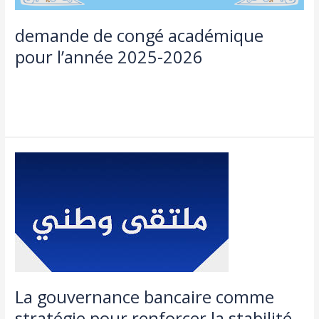
demande de congé académique
pour l’année 2025-2026
Actualités
,
طلبة و اساتذة
/
admin seco
Lire la suite »
La
gouvernance
bancaire
comme
stratégie
pour
renforcer
la
stabilité
La gouvernance bancaire comme
du
stratégie pour renforcer la stabilité
secteur