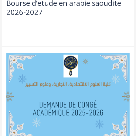
Bourse d’etude en arabie saoudite
2026-2027
doctorat
,
طلبة و اساتذة
/
admin seco
Lire la suite »
demande
de
congé
académique
pour
l’année
2025-
2026