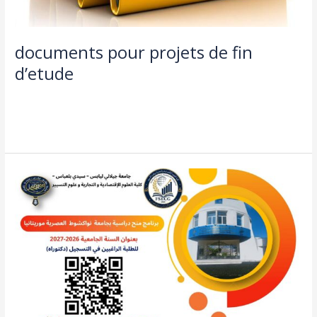
documents pour projets de fin
d’etude
طلبة و اساتذة
/
admin seco
Lire la suite »
bourse
d’etude
en
mauritanie