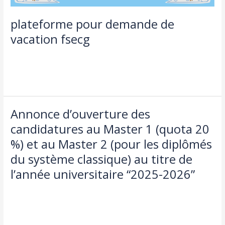
plateforme pour demande de
vacation fsecg
Laisser un commentaire
/
Actualités
,
طلبة و اساتذة
/
admin seco
Lire la suite »
Annonce d’ouverture des
Annonce
d’ouverture
candidatures au Master 1 (quota 20
des
%) et au Master 2 (pour les diplômés
candidatures
au
du système classique) au titre de
Master
l’année universitaire “2025-2026”
1
(quota
Laisser un commentaire
/
Actualités
,
طلبة و اساتذة
/
admin seco
20
Lire la suite »
%)
et