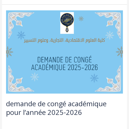
demande
de
congé
académique
pour
l’année
2025-
2026
demande de congé académique
pour l’année 2025-2026
Actualités
,
طلبة و اساتذة
/
admin seco