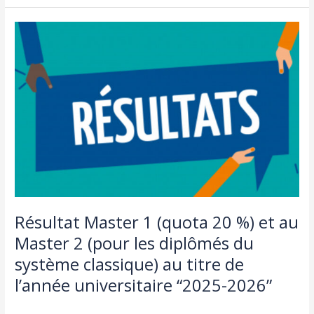
Résultat
Master
1
(quota
20
%)
et
au
Master
2
(pour
les
diplômés
Résultat Master 1 (quota 20 %) et au
du
Master 2 (pour les diplômés du
système
système classique) au titre de
classique)
au
l’année universitaire “2025-2026”
titre
Actualités
,
طلبة و اساتذة
/
admin seco
de