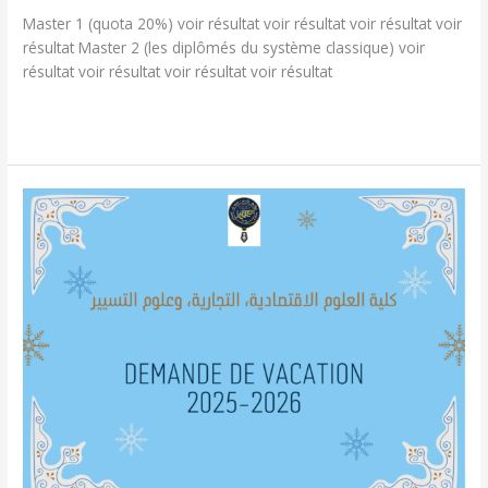
l’année
Master 1 (quota 20%) voir résultat voir résultat voir résultat voir
universitaire
résultat Master 2 (les diplômés du système classique) voir
“2025-
résultat voir résultat voir résultat voir résultat
2026”
Lire la suite »
plateforme
pour
demande
de
vacation
fsecg