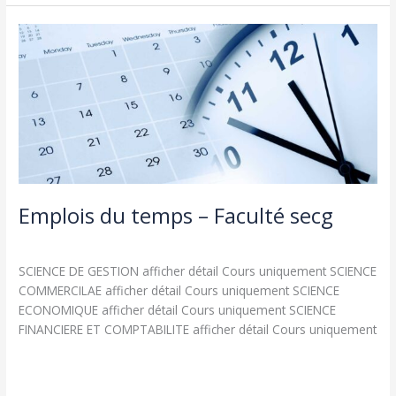
Emplois
du
temps
–
Faculté
secg
Emplois du temps – Faculté secg
Actualités
,
طلبة و اساتذة
/
admin seco
SCIENCE DE GESTION afficher détail Cours uniquement SCIENCE
COMMERCILAE afficher détail Cours uniquement SCIENCE
ECONOMIQUE afficher détail Cours uniquement SCIENCE
FINANCIERE ET COMPTABILITE afficher détail Cours uniquement
Lire la suite »