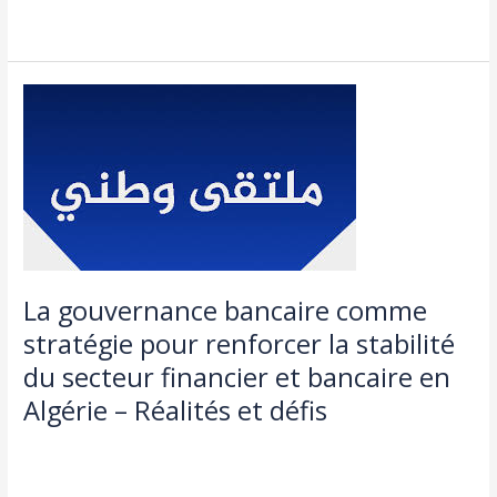
Lire la suite »
La
gouvernance
bancaire
comme
stratégie
pour
renforcer
la
stabilité
La gouvernance bancaire comme
du
stratégie pour renforcer la stabilité
secteur
financier
du secteur financier et bancaire en
et
Algérie – Réalités et défis
bancaire
en
Actualités
,
doctorat
,
طلبة و اساتذة
/
admin seco
Algérie
–
Lire la suite »