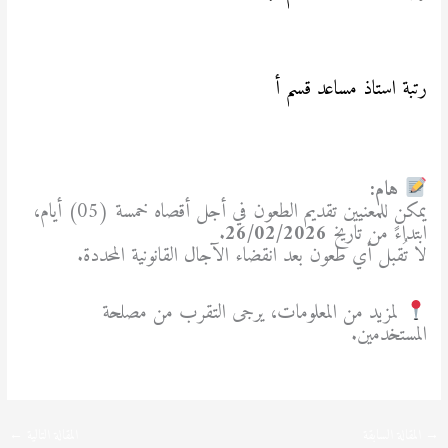
sba.dz/snv/wp-content/uploads/2026/02/مساعد-
قسم-ب.pdf
رتبة استاذ مساعد قسم أ
https://www.univ-
sba.dz/snv/wp-content/uploads/2026/02/أستاذ-
مساعد-قسم-أ.pdf
هام:
يمكن للمعنيين تقديم الطعون في أجل أقصاه خمسة (05) أيام،
ابتداءً من تاريخ
26/02/2026
.
لا تُقبل أي طعون بعد انقضاء الآجال القانونية المحددة.
لمزيد من المعلومات، يرجى التقرب من مصلحة
المستخدمين.
→
المقالة السابقة
المقالة التالية
←