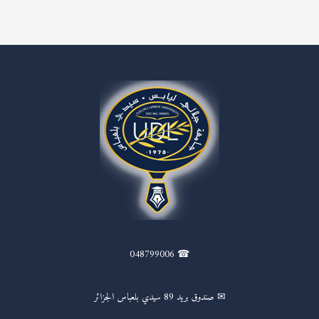
☎ 048799006
✉ صندوق بريد 89 سيدي بلعباس الجزائر