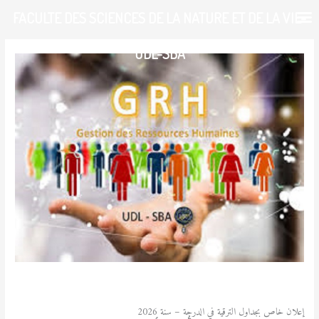
خطي
FACULTE DES SCIENCES DE LA NATURE ET DE LA VIE-
لى
لمحتوى
UDL-SBA
/
آخر المستجدات
,
ُأساتذة
/ بواسطة
admfsnv
إعلان خاص بجداول الترقية في الدرجة – سنة 2026