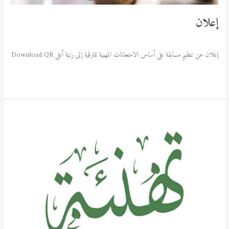
إعلان
آخر المستجدات
/
admfsnv
إعلان عن تنظيم مسابقة على أساس الامتحانات المهنية للترقية إلى رتبة أعلى Download QR
قراءة المزيد »
تهنئة