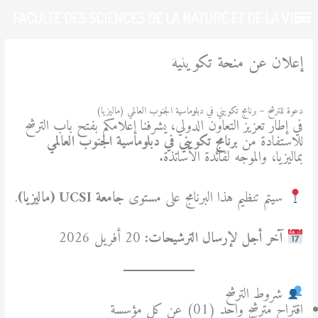
خطي
FACULTE DES SCIENCES DE LA NATURE ET DE LA VIE-
لى
لمحتوى
UDL-SBA
إعلان عن منحة تكوينية
/
آخر المستجدات
,
ُأساتذة
/ بواسطة
admfsnv
دعوة للترشح – برنامج تكويني في دبلوماسية الجنوب العالمي (ماليزيا)
في إطار تعزيز التعاون الدولي، يشرفنا إعلامكم بفتح باب الترشح
للاستفادة من
برنامج تكويني في دبلوماسية الجنوب العالمي
بماليزيا، والموجه لفائدة الأساتذة.
سيتم تنظيم هذا البرنامج على مستوى
جامعة UCSI (ماليزيا)
.
آخر أجل لإرسال الترشيحات:
20 أفريل 2026
شروط الترشح
اقتراح مترشح واحد (01) عن كل مؤسسة