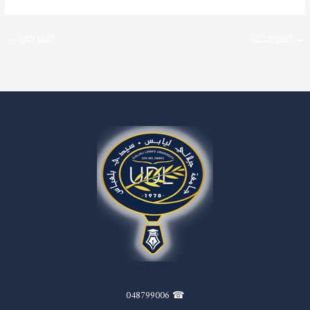
→
المقالة السابقة
المقالة التالية
←
☎ 048799006