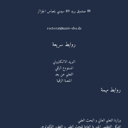
✉ صندوق بريد 89 سيدي بلعباس الجزائر
rectorat@univ-sba.dz
روابط سريعة
البريد الالكتروني
المستودع الرقمي
التعليم عن بعد
المنصة الرقمية
روابط مهمة
روابط مهمة
وزارة التعليم العالي و البحث العلمي
الهيكل التنظيمي المديرية العامة للبحث العلمي و التطوير التكنولوجي