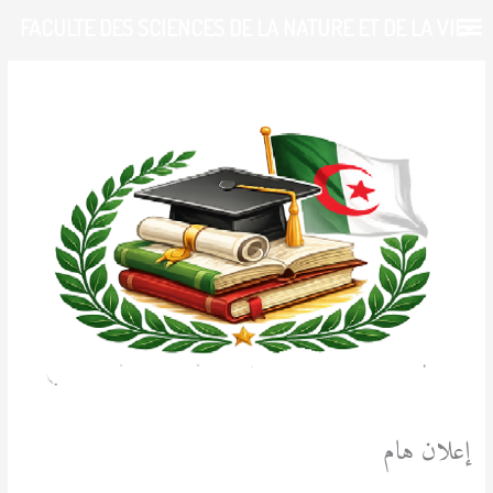
خطي
FACULTE DES SCIENCES DE LA NATURE ET DE LA VIE-
لى
لمحتوى
UDL-SBA
إعلان هام
/
آخر المستجدات
,
الطالب
/ بواسطة
admfsnv