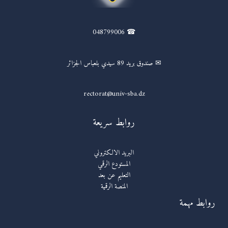
☎ 048799006
✉ صندوق بريد 89 سيدي بلعباس الجزائر
rectorat@univ-sba.dz
روابط سريعة
البريد الالكتروني
المستودع الرقمي
التعليم عن بعد
المنصة الرقمية
روابط مهمة