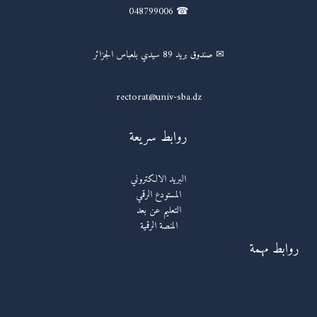
☎ 048799006
✉ صندوق بريد 89 سيدي بلعباس الجزائر
rectorat@univ-sba.dz
روابط سريعة
البريد الالكتروني
المستودع الرقمي
التعليم عن بعد
المنصة الرقمية
روابط مهمة
روابط مهمة