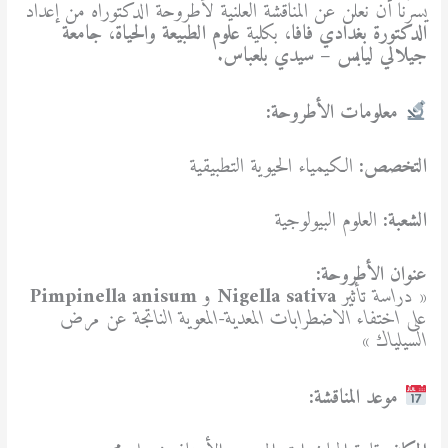
يسرّنا أن نعلن عن المناقشة العلنية لأطروحة الدكتوراه من إعداد
الدكتورة بغدادي فافا
، بكلية
علوم الطبيعة والحياة
،
جامعة
جيلالي ليابس – سيدي بلعباس
.
معلومات الأطروحة:
التخصص:
الكيمياء الحيوية التطبيقية
الشعبة:
العلوم البيولوجية
عنوان الأطروحة:
«
دراسة تأثير
Nigella sativa
و
Pimpinella anisum
على اختفاء الاضطرابات المعدية-المعوية الناتجة عن مرض
السيلياك
»
موعد المناقشة: