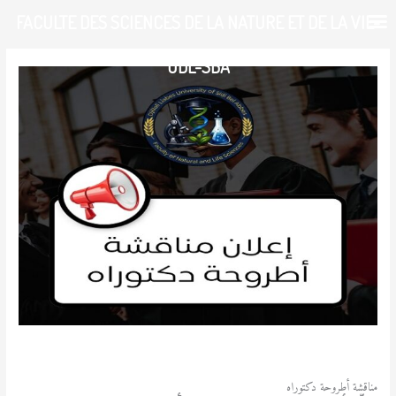
خطي
FACULTE DES SCIENCES DE LA NATURE ET DE LA VIE-
لى
لمحتوى
UDL-SBA
/
آخر المستجدات
,
الطالب
/ بواسطة
admfsnv
مناقشة أطروحة دكتوراه