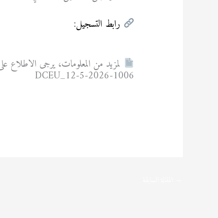
رابط التسجيل:
sats.edu.pk/internationalstudents
لمزيد من المعلومات، يرجى الاطلاع على 
1006-DCEU_12-5-2026
oi_1006-DCEU_12-5-2026_offre de bourses Pakistan.PDF
→
المقالة السابقة