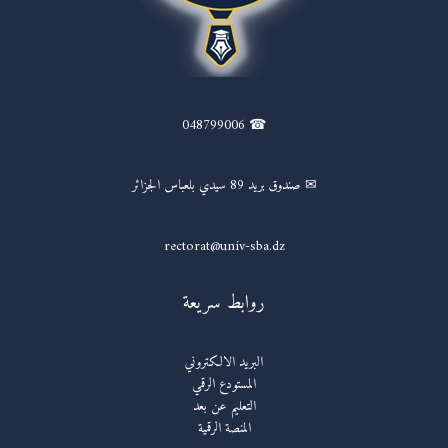
☎ 048799006
✉ صندوق بريد 89 سيدي بلعباس الجزائر
rectorat@univ-sba.dz
روابط سريعة
البريد الالكتروني
المستودع الرقمي
التعليم عن بعد
المنصة الرقمية