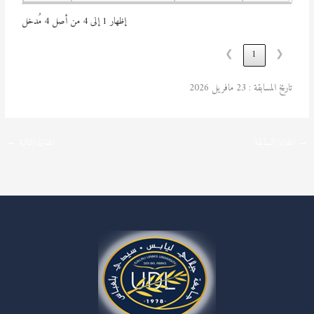
إظهار 1 إلى 4 من أصل 4 مُدخل
❯
1
❮
تاريخ المسابقة : 23 مافريل 2026
→
المقالة السابقة
المقالة التالية
←