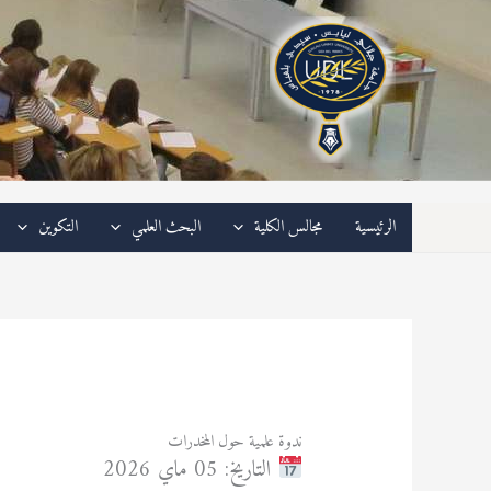
خطي
لى
لمحتوى
الرئيسية
مجالس الكلية
البحث العلمي
التكوين
/
نشاطات ثقافية ورياضية
/ بواسطة
admfsnv
ندوة علمية حول المخدرات
التاريخ: 05 ماي 2026