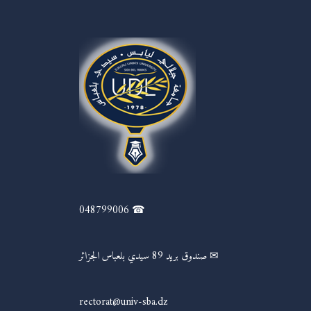
☎ 048799006
✉ صندوق بريد 89 سيدي بلعباس الجزائر
rectorat@univ-sba.dz