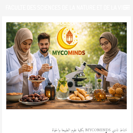
خطي
FACULTE DES SCIENCES DE LA NATURE ET DE LA VIE-
لى
لمحتوى
UDL-SBA
/
نشاطات ثقافية ورياضية
,
نشاطات علمية
/ بواسطة
admfsnv
نشاط نادي MYCOMINDS بكلية علوم الطبيعة والحياة