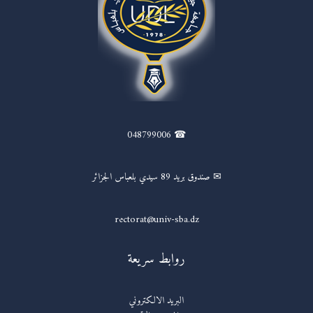
☎ 048799006
✉ صندوق بريد 89 سيدي بلعباس الجزائر
rectorat@univ-sba.dz
روابط سريعة
البريد الالكتروني